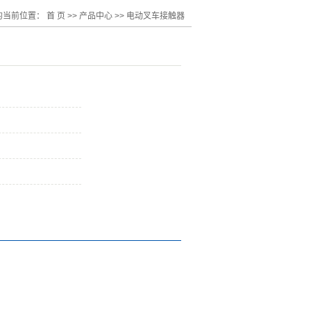
的当前位置：
首 页
>>
产品中心
>>
电动叉车接触器