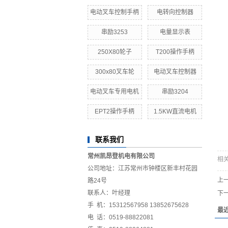
电动叉车控制手柄
电转向控制器
串励3253
电量显示表
250X80轮子
T200操作手柄
300x80叉车轮
电动叉车控制器
电动叉车专用电机
串励3204
EPT2操作手柄
1.5KW直流电机
联系我们
常州凯昂登机电有限公司
相
公司地址：江苏常州市钟楼区新丰村花园
上
路24号
联系人：叶经理
下
手 机：15312567958 13852675628
最
电 话：0519-88822081