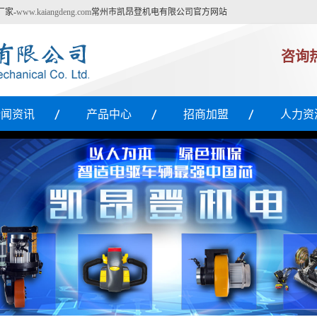
厂家-
www.kaiangdeng.com
常州市凯昂登机电有限公司官方网站
咨询
新闻资讯
产品中心
招商加盟
人力资
公司新闻
泰州车辆驱动轮
招商加盟
行业动态
泰州车辆控制手柄
技术支持
泰州电机速度控制器
车配件百科
泰州液压动力单元
客户见证
泰州电动叉车配件
常见问题