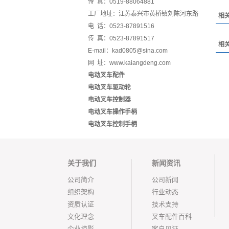
传 真：0519-88064881
工厂地址：江苏泰兴市黄桥镇刘陈河东路
相
电 话：0523-87891516
传 真：0523-87891517
相
E-mail：kad0805@sina.com
网 址：www.kaiangdeng.com
电动叉车配件
电动叉车驱动轮
电动叉车控制器
电动叉车操作手柄
电动叉车控制手柄
关于我们
新闻资讯
公司简介
公司新闻
组织架构
行业动态
资质认证
技术支持
文化理念
叉车配件百科
企业掠影
客户见证