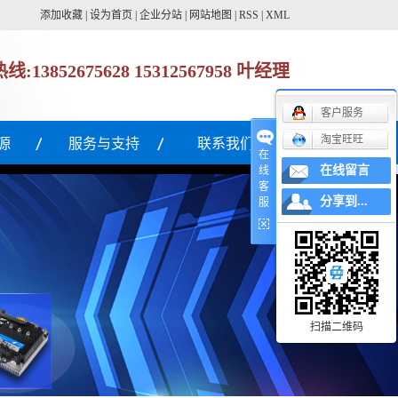
添加收藏
|
设为首页
|
企业分站
|
网站地图
|
RSS
|
XML
热线:
13852675628 15312567958 叶经理
客户服务
淘宝旺旺
源
服务与支持
联系我们
在
在线留言
线
解决方案
客
分享到...
服
服务理念
客户见证
定货流程
常见问题
扫描二维码
资料下载