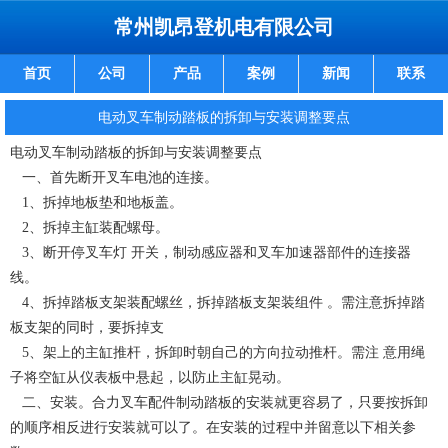
常州凯昂登机电有限公司
首页
公司
产品
案例
新闻
联系
电动叉车制动踏板的拆卸与安装调整要点
电动叉车制动踏板的拆卸与安装调整要点
一、首先断开叉车电池的连接。
1、拆掉地板垫和地板盖。
2、拆掉主缸装配螺母。
3、断开停叉车灯 开关，制动感应器和叉车加速器部件的连接器
线。
4、拆掉踏板支架装配螺丝，拆掉踏板支架装组件 。需注意拆掉踏
板支架的同时，要拆掉支
5、架上的主缸推杆，拆卸时朝自己的方向拉动推杆。需注 意用绳
子将空缸从仪表板中悬起，以防止主缸晃动。
二、安装。合力叉车配件制动踏板的安装就更容易了，只要按拆卸
的顺序相反进行安装就可以了。在安装的过程中并留意以下相关参